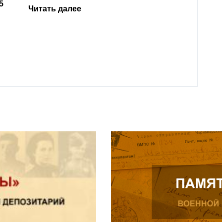
родит
года 
Нальч
Читат