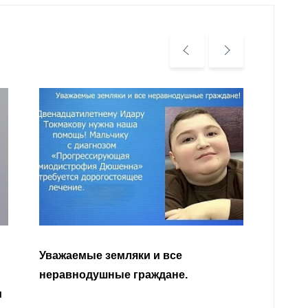
Уважа
Кабар
Читать далее
откли