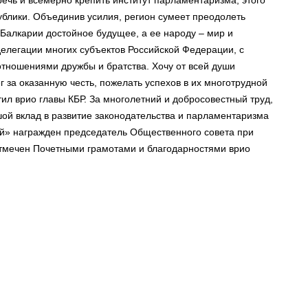
ечь и всемерно крепить институт парламентаризма, этого
ублики. Объединив усилия, регион сумеет преодолеть
Балкарии достойное будущее, а ее народу – мир и
делегации многих субъектов Российской Федерации, с
тношениями дружбы и братства. Хочу от всей души
г за оказанную честь, пожелать успехов в их многотрудной
тил врио главы КБР. За многолетний и добросовестный труд,
шой вклад в развитие законодательства и парламентаризма
й» награжден председатель Общественного совета при
отмечен Почетными грамотами и благодарностями врио