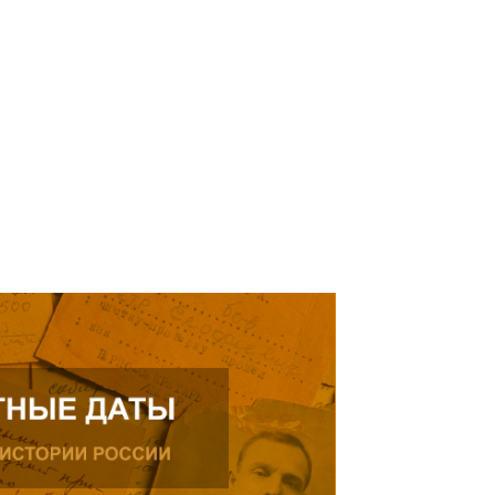
елей Тамерлана Урусова, 2015
Читать далее
рождения, проживающего в
ике.
ь далее