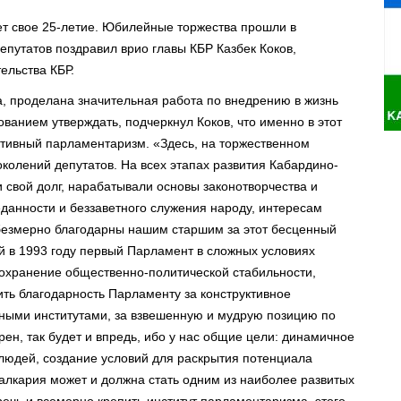
т свое 25-летие. Юбилейные торжества прошли в
путатов поздравил врио главы КБР Казбек Коков,
ельства КБР.
а, проделана значительная работа по внедрению в жизнь
ванием утверждать, подчеркнул Коков, что именно в этот
ктивный парламентаризм. «Здесь, на торжественном
колений депутатов. На всех этапах развития Кабардино-
 свой долг, нарабатывали основы законотворчества и
данности и беззаветного служения народу, интересам
 безмерно благодарны нашим старшим за этот бесценный
й в 1993 году первый Парламент в сложных условиях
охранение общественно-политической стабильности,
ить благодарность Парламенту за конструктивное
ными институтами, за взвешенную и мудрую позицию по
ен, так будет и впредь, ибо у нас общие цели: динамичное
людей, создание условий для раскрытия потенциала
Балкария может и должна стать одним из наиболее развитых