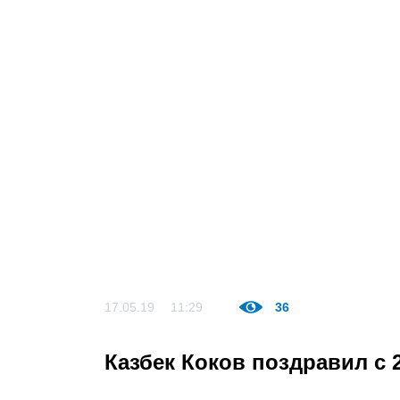
17.05.19
11:29
36
Казбек Коков поздравил с 