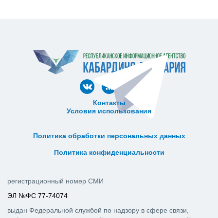
Контакты
Условия использования
ᅠ ᅠ ᅠ ᅠ ᅠ
ᅠ ᅠ ᅠ ᅠ ᅠ ᅠ ᅠ ᅠ ᅠ ᅠ
Политика обработки персональных данных
ᅠ ᅠ ᅠ ᅠ ᅠ ᅠ ᅠ ᅠ ᅠ ᅠ
Политика конфиденциальности
регистрационный номер СМИ
ЭЛ №ФС 77-74074
выдан Федеральной службой по надзору в сфере связи,