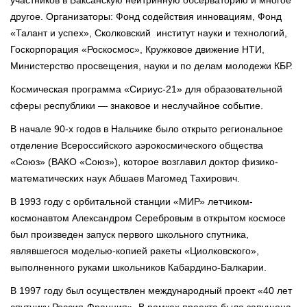
другое. Организаторы: Фонд содействия инновациям, Фонд
«Талант и успех», Сколковский институт науки и технологий,
Госкорпорация «Роскосмос», Кружковое движение НТИ,
Министерство просвещения, науки и по делам молодежи КБР.
Космическая программа «Сириус-21» для образовательной
сферы республики — знаковое и неслучайное событие.
В начале 90-х годов в Нальчике было открыто региональное
отделение Всероссийского аэрокосмического общества
«Союз» (ВАКО «Союз»), которое возглавил доктор физико-
математических наук Абшаев Магомед Тахирович.
В 1993 году с орбитальной станции «МИР» летчиком-
космонавтом Александром Серебровым в открытом космосе
был произведен запуск первого школьного спутника,
являвшегося моделью-копией ракеты «Циолковского»,
выполненного руками школьников Кабардино-Балкарии.
В 1997 году был осуществлен международный проект «40 лет
спутнику Россия-Франция». В рамках проекта была запущена