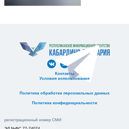
Контакты
Условия использования
ᅠ ᅠ ᅠ ᅠ ᅠ
ᅠ ᅠ ᅠ ᅠ ᅠ ᅠ ᅠ ᅠ ᅠ ᅠ
Политика обработки персональных данных
ᅠ ᅠ ᅠ ᅠ ᅠ ᅠ ᅠ ᅠ ᅠ ᅠ
Политика конфиденциальности
регистрационный номер СМИ
ЭЛ №ФС 77-74074