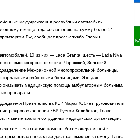
 районные медучреждения республики автомобили
юченному в конце года соглашению на сумму более 14
промторгом РФ, сообщает пресс-служба Главы и
автомобилей, 19 из них — Lada Granta, шесть — Lada Niva
е есть высокогорные селения: Черекский, Зольский,
 подразделение Межрайонной многопрофильной больницы.
центральными районными больницами. Это даст
но оказывать медицинскую помощь амбулаторным больным,
ные препараты.
дседателя Правительства КБР Марат Хубиев, руководитель
нистр здравоохранения КБР Рустам Калибатов, Глава
в, главные врачи и сотрудники медицинских организаций.
та сделает неотложную помощь более оперативной и
которых бывает несколько десятков вызовов за смену. Глава