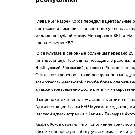
Глава КБР Казбек Коков передал в центральные
неотложной помощи. Транспорт получен по закл
миллионов рублей между Минздравом КБР и Мин
правительства КБР.
В результате в районные больницы передано 25 
(пятидверная). Последние переданы в районы, гд
Эльбрусский, Чегемский, а также в Лескенское
Остальной транспорт также распределен между 
возможность участковой службе более оператив
а также своевременно доставлять им лекарствен
В мероприятии приняли участие заместитель Пре
Администрации Главы КБР Мухамед Кодзоков, ми
местной администрации г.Нальчик Таймураз Ахохо
Казбек Коков отметил, что пополнение транспор
облегчит непростую работу участковых врачей, у 