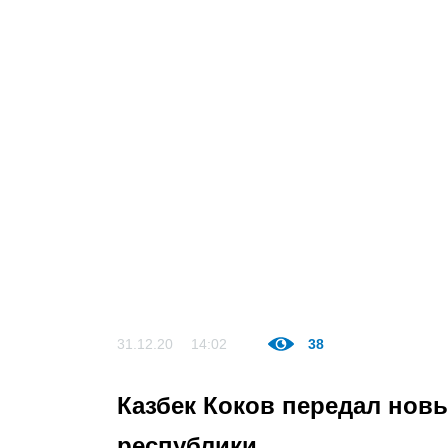
31.12.20
14:02
38
Казбек Коков передал нов
республики