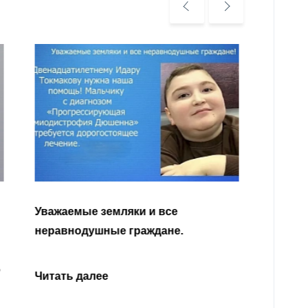
Уважа
Кабар
Читать далее
откли
родит
года 
Нальч