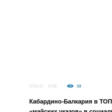
27.02.17
13:02
13
Кабардино-Балкария в ТОП
«майских указов» в социа