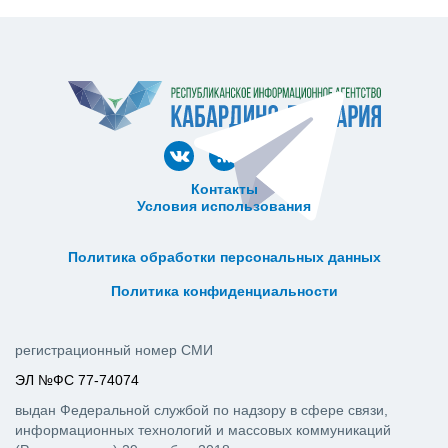
Контакты
Условия использования
ᅠ ᅠ ᅠ ᅠ ᅠ
ᅠ ᅠ ᅠ ᅠ ᅠ ᅠ ᅠ ᅠ ᅠ ᅠ
Политика обработки персональных данных
ᅠ ᅠ ᅠ ᅠ ᅠ ᅠ ᅠ ᅠ ᅠ ᅠ
Политика конфиденциальности
регистрационный номер СМИ
ЭЛ №ФС 77-74074
выдан Федеральной службой по надзору в сфере связи,
информационных технологий и массовых коммуникаций