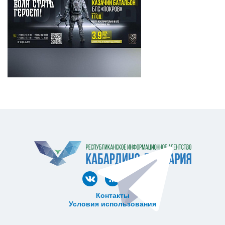
Контакты
Условия использования
ᅠ ᅠ ᅠ ᅠ ᅠ
ᅠ ᅠ ᅠ ᅠ ᅠ ᅠ ᅠ ᅠ ᅠ ᅠ