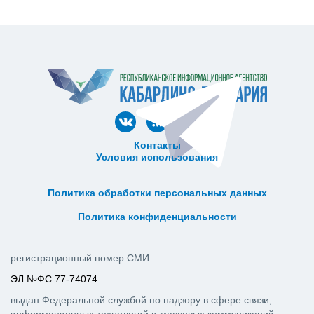
Контакты
Условия использования
ᅠ ᅠ ᅠ ᅠ ᅠ
ᅠ ᅠ ᅠ ᅠ ᅠ ᅠ ᅠ ᅠ ᅠ ᅠ
Политика обработки персональных данных
ᅠ ᅠ ᅠ ᅠ ᅠ ᅠ ᅠ ᅠ ᅠ ᅠ
Политика конфиденциальности
регистрационный номер СМИ
ЭЛ №ФС 77-74074
выдан Федеральной службой по надзору в сфере связи,