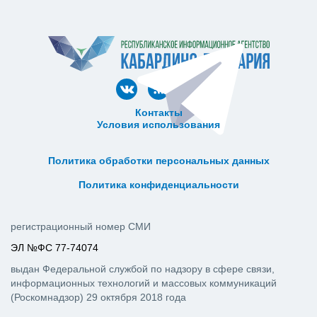
Контакты
Условия использования
ᅠ ᅠ ᅠ ᅠ ᅠ
ᅠ ᅠ ᅠ ᅠ ᅠ ᅠ ᅠ ᅠ ᅠ ᅠ
Политика обработки персональных данных
ᅠ ᅠ ᅠ ᅠ ᅠ ᅠ ᅠ ᅠ ᅠ ᅠ
Политика конфиденциальности
регистрационный номер СМИ
ЭЛ №ФС 77-74074
выдан Федеральной службой по надзору в сфере связи,
информационных технологий и массовых коммуникаций
(Роскомнадзор) 29 октября 2018 года