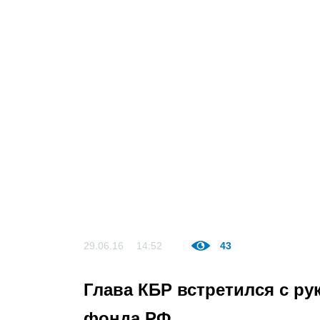
29.06.16
14:52
43
Глава КБР встретился с р
фонда РФ