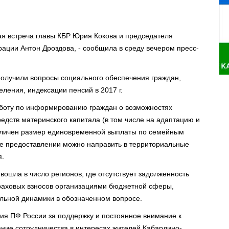
ая встреча главы КБР Юрия Кокова и председателя
ции Антон Дроздова, - сообщила в среду вечером пресс-
получили вопросы социального обеспечения граждан,
ления, индексации пенсий в 2017 г.
боту по информированию граждан о возможностях
дств материнского капитала (в том числе на адаптацию и
величен размер единовременной выплаты по семейным
ее предоставлении можно направить в территориальные
я.
вошла в число регионов, где отсутствует задолженность
аховых взносов организациями бюджетной сферы,
льной динамики в обозначенном вопросе.
ия ПФ России за поддержку и постоянное внимание к
ние сотрудничества в интересах жителей Кабардино-