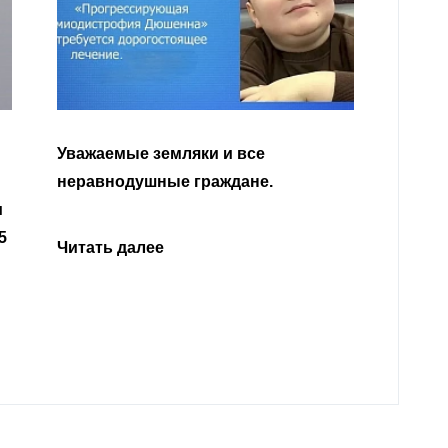
Уважа
Кабар
Читать далее
откли
родит
года 
Нальч
Читат