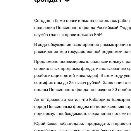
Сегодня в Доме правительства состоялась рабоч
правления Пенсионного фонда Российской Федера
служба главы и правительства КБР.
В ходе обсуждения всестороннее рассмотрение 
расширения мер государственной поддержки насе
Предложено активизировать разъяснительную ра
специальных программ фонда, использованию сре
реабилитацию детей-инвалидов). В этом году у
сертификатам до 25 тысяч рублей. Заявление о 
органы Пенсионного фонда не позднее 30 ноябр
Антон Дроздов отметил, что Кабардино-Балкария 
перед Пенсионным фондом по перечислению стр
подчеркнул необходимость сохранения положите
Юрий Коков поблагодарил председателя правлен
республике, высказался за дальнейшее наращива