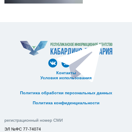
Контакты
Условия использования
ᅠ ᅠ ᅠ ᅠ ᅠ
ᅠ ᅠ ᅠ ᅠ ᅠ ᅠ ᅠ ᅠ ᅠ ᅠ
Политика обработки персональных данных
ᅠ ᅠ ᅠ ᅠ ᅠ ᅠ ᅠ ᅠ ᅠ ᅠ
Политика конфиденциальности
регистрационный номер СМИ
ЭЛ №ФС 77-74074