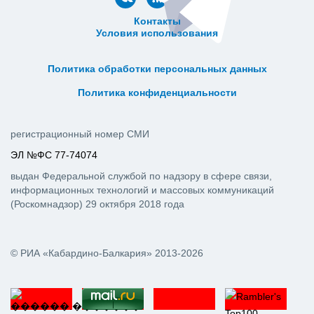
Контакты
Условия использования
ᅠ ᅠ ᅠ ᅠ ᅠ
ᅠ ᅠ ᅠ ᅠ ᅠ ᅠ ᅠ ᅠ ᅠ ᅠ
Политика обработки персональных данных
ᅠ ᅠ ᅠ ᅠ ᅠ ᅠ ᅠ ᅠ ᅠ ᅠ
Политика конфиденциальности
регистрационный номер СМИ
ЭЛ №ФС 77-74074
выдан Федеральной службой по надзору в сфере связи,
информационных технологий и массовых коммуникаций
(Роскомнадзор) 29 октября 2018 года
© РИА «Кабардино-Балкария» 2013-2026