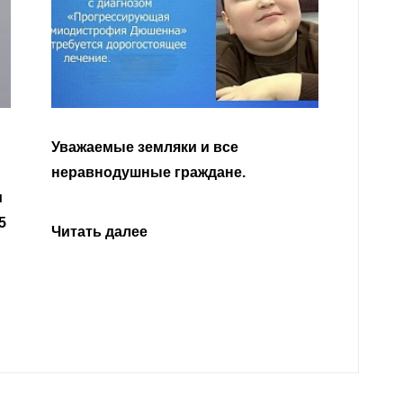
У
К
Читать далее
о
р
г
Н
Ч