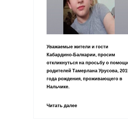
и и гости
Уважаемые земляки и все
рии, просим
неравнодушные граждане.
 просьбу о помощи
лана Урусова, 2015
Читать далее
проживающего в