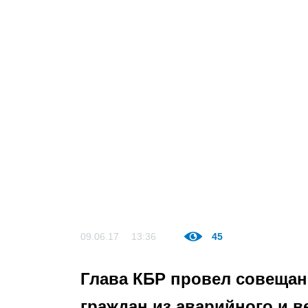
09.06.17
13:36
45
Глава КБР провел совещан
граждан из аварийного и в