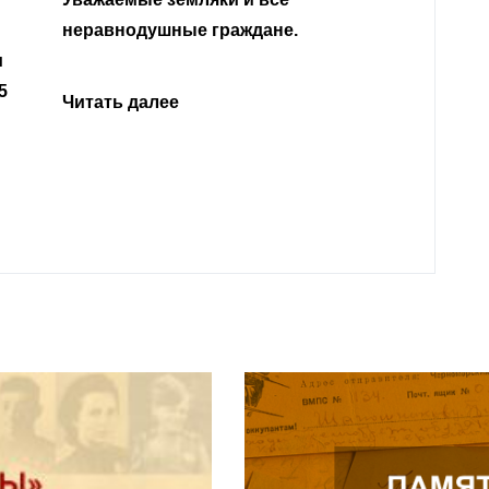
Кабар
Читать далее
откли
родит
года 
Нальч
Читат