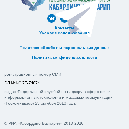
Контакты
Условия использования
ᅠ ᅠ ᅠ ᅠ ᅠ
ᅠ ᅠ ᅠ ᅠ ᅠ ᅠ ᅠ ᅠ ᅠ ᅠ
Политика обработки персональных данных
ᅠ ᅠ ᅠ ᅠ ᅠ ᅠ ᅠ ᅠ ᅠ ᅠ
Политика конфиденциальности
регистрационный номер СМИ
ЭЛ №ФС 77-74074
выдан Федеральной службой по надзору в сфере связи,
информационных технологий и массовых коммуникаций
(Роскомнадзор) 29 октября 2018 года
© РИА «Кабардино-Балкария» 2013-2026