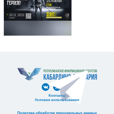
Контакты
Условия использования
ᅠ ᅠ ᅠ ᅠ ᅠ
ᅠ ᅠ ᅠ ᅠ ᅠ ᅠ ᅠ ᅠ ᅠ ᅠ
Политика обработки персональных данных