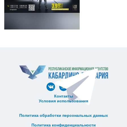
Контакты
Условия использования
ᅠ ᅠ ᅠ ᅠ ᅠ
ᅠ ᅠ ᅠ ᅠ ᅠ ᅠ ᅠ ᅠ ᅠ ᅠ
Политика обработки персональных данных
ᅠ ᅠ ᅠ ᅠ ᅠ ᅠ ᅠ ᅠ ᅠ ᅠ
Политика конфиденциальности