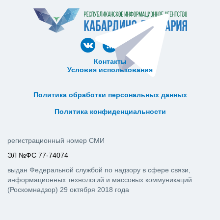
Контакты
Условия использования
ᅠ ᅠ ᅠ ᅠ ᅠ
ᅠ ᅠ ᅠ ᅠ ᅠ ᅠ ᅠ ᅠ ᅠ ᅠ
Политика обработки персональных данных
ᅠ ᅠ ᅠ ᅠ ᅠ ᅠ ᅠ ᅠ ᅠ ᅠ
Политика конфиденциальности
регистрационный номер СМИ
ЭЛ №ФС 77-74074
выдан Федеральной службой по надзору в сфере связи,
информационных технологий и массовых коммуникаций
(Роскомнадзор) 29 октября 2018 года