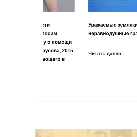
гости
Уважаемые земляки и все
 просим
неравнодушные граждане.
сьбу о помощи
Урусова, 2015
Читать далее
ивающего в