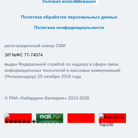
Условия использования
ᅠ ᅠ ᅠ ᅠ ᅠ
ᅠ ᅠ ᅠ ᅠ ᅠ ᅠ ᅠ ᅠ ᅠ ᅠ
Политика обработки персональных данных
ᅠ ᅠ ᅠ ᅠ ᅠ ᅠ ᅠ ᅠ ᅠ ᅠ
Политика конфиденциальности
регистрационный номер СМИ
ЭЛ №ФС 77-74074
выдан Федеральной службой по надзору в сфере связи,
информационных технологий и массовых коммуникаций
(Роскомнадзор) 29 октября 2018 года
© РИА «Кабардино-Балкария» 2013-2026