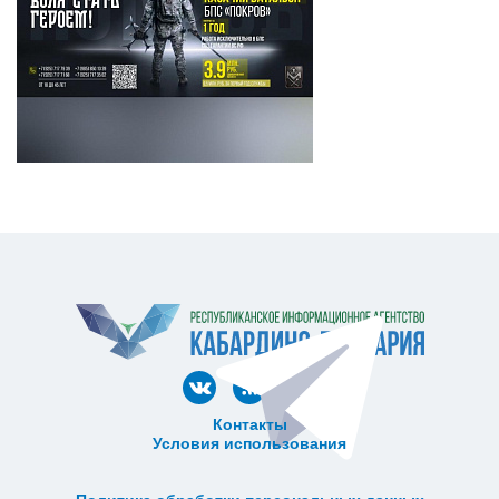
Контакты
Условия использования
ᅠ ᅠ ᅠ ᅠ ᅠ
ᅠ ᅠ ᅠ ᅠ ᅠ ᅠ ᅠ ᅠ ᅠ ᅠ