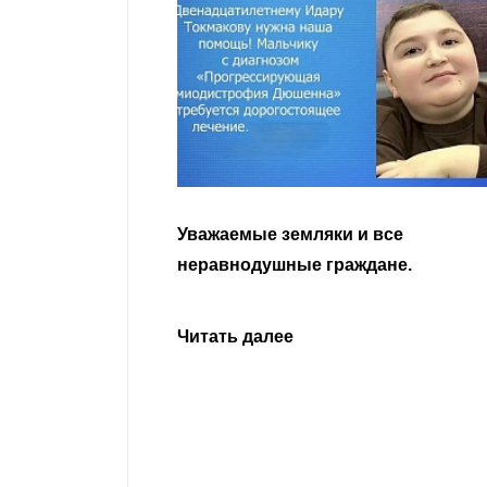
гости
Уважаемые земляки и все
 просим
неравнодушные граждане.
сьбу о помощи
Урусова, 2015
Читать далее
ивающего в