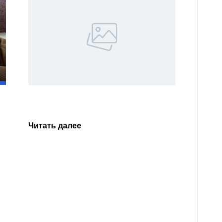
Уважа
Кабар
Читать далее
откли
родит
года 
Нальч
Читат