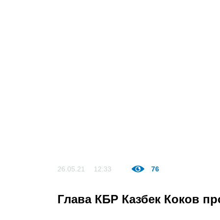
26.05.21
12:33
76
Глава КБР Казбек Коков п