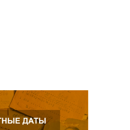
кнуться на просьбу о помощи
елей Тамерлана Урусова, 2015
Читать далее
рождения, проживающего в
ике.
ь далее