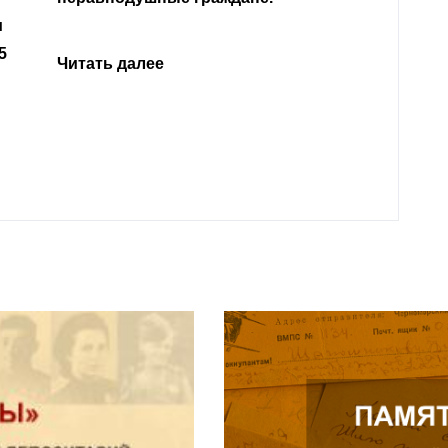
Читать далее
откли
родит
года 
Нальч
Читат