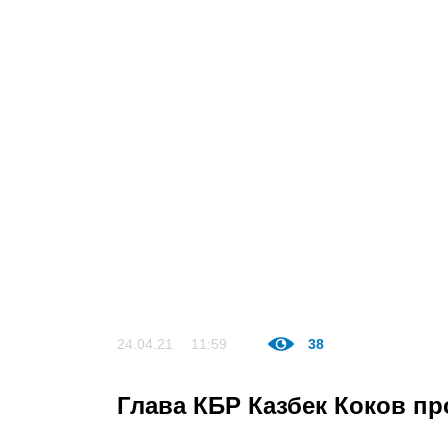
24.04.21
11:59
38
Глава КБР Казбек Коков п