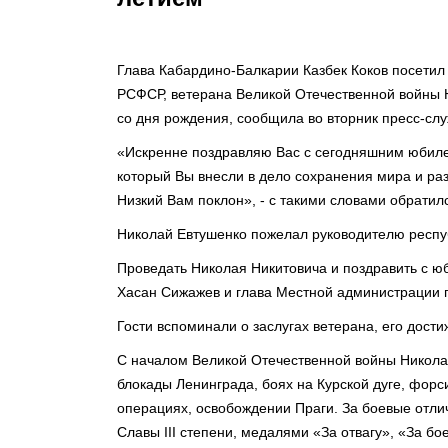
Глава Кабардино-Балкарии Казбек Коков посетил
РСФСР, ветерана Великой Отечественной войны Н
со дня рождения, сообщила во вторник пресс-слу
«Искренне поздравляю Вас с сегодняшним юбилее
который Вы внесли в дело сохранения мира и ра
Низкий Вам поклон», - с такими словами обратил
Николай Евтушенко пожелал руководителю респуб
Проведать Николая Никитовича и поздравить с ю
Хасан Сижажев и глава Местной администрации г
Гости вспоминали о заслугах ветерана, его дости
С началом Великой Отечественной войны Никола
блокады Ленинграда, боях на Курской дуге, фор
операциях, освобождении Праги. За боевые отли
Славы III степени, медалями «За отвагу», «За бо