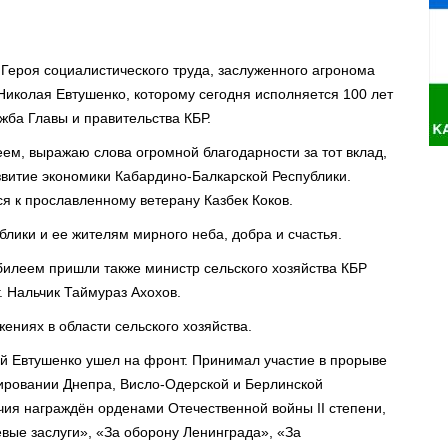
 Героя социалистического труда, заслуженного агронома
иколая Евтушенко, которому сегодня исполняется 100 лет
жба Главы и правительства КБР.
м, выражаю слова огромной благодарности за тот вклад,
звитие экономики Кабардино-Балкарской Республики.
ся к прославленному ветерану Казбек Коков.
лики и ее жителям мирного неба, добра и счастья.
билеем пришли также министр сельского хозяйства КБР
. Нальчик Таймураз Ахохов.
жениях в области сельского хозяйства.
й Евтушенко ушел на фронт. Принимал участие в прорыве
сировании Днепра, Висло-Одерской и Берлинской
чия награждён орденами Отечественной войны II степени,
евые заслуги», «За оборону Ленинграда», «За