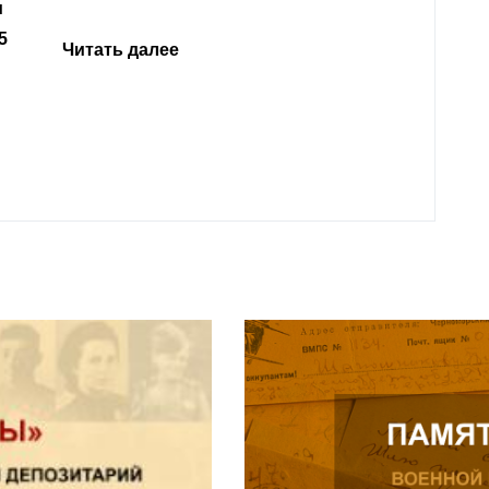
откли
родит
года 
Нальч
Читат