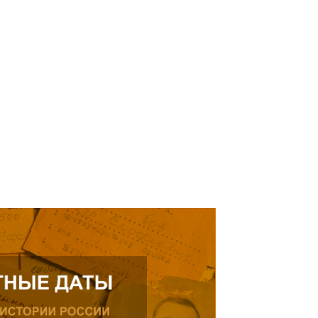
кнуться на просьбу о помощи
елей Тамерлана Урусова, 2015
Читать далее
рождения, проживающего в
ике.
ь далее