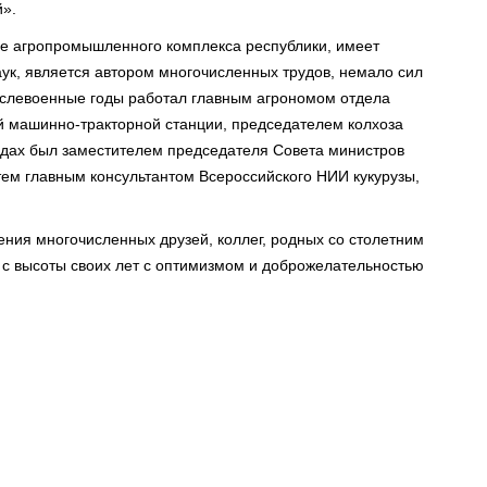
й».
ре агропромышленного комплекса республики, имеет
аук, является автором многочисленных трудов, немало сил
ослевоенные годы работал главным агрономом отдела
й машинно-тракторной станции, председателем колхоза
одах был заместителем председателя Совета министров
тем главным консультантом Всероссийского НИИ кукурузы,
ния многочисленных друзей, коллег, родных со столетним
и с высоты своих лет с оптимизмом и доброжелательностью