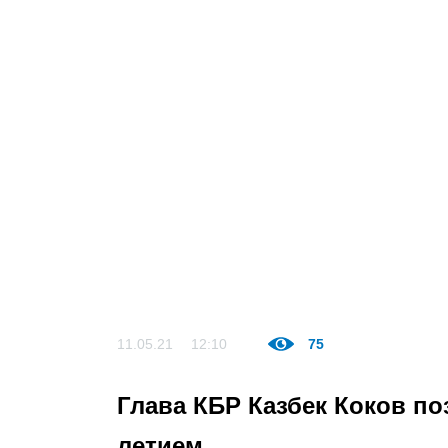
11.05.21
12:10
75
Глава КБР Казбек Коков по
летием