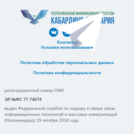
Контакты
Условия использования
ᅠ ᅠ ᅠ ᅠ ᅠ
ᅠ ᅠ ᅠ ᅠ ᅠ ᅠ ᅠ ᅠ ᅠ ᅠ
Политика обработки персональных данных
ᅠ ᅠ ᅠ ᅠ ᅠ ᅠ ᅠ ᅠ ᅠ ᅠ
Политика конфиденциальности
регистрационный номер СМИ
ЭЛ №ФС 77-74074
выдан Федеральной службой по надзору в сфере связи,
информационных технологий и массовых коммуникаций
(Роскомнадзор) 29 октября 2018 года