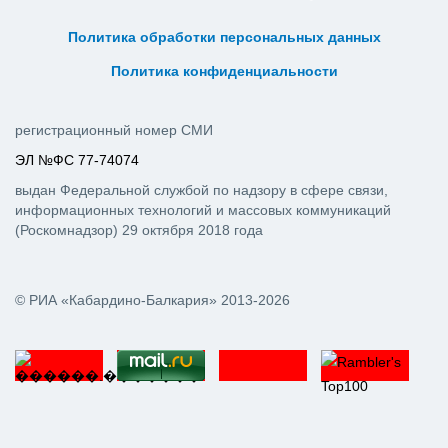
ᅠ ᅠ ᅠ ᅠ ᅠ
ᅠ ᅠ ᅠ ᅠ ᅠ ᅠ ᅠ ᅠ ᅠ ᅠ
Политика обработки персональных данных
ᅠ ᅠ ᅠ ᅠ ᅠ ᅠ ᅠ ᅠ ᅠ ᅠ
Политика конфиденциальности
регистрационный номер СМИ
ЭЛ №ФС 77-74074
выдан Федеральной службой по надзору в сфере связи,
информационных технологий и массовых коммуникаций
(Роскомнадзор) 29 октября 2018 года
© РИА «Кабардино-Балкария» 2013-2026