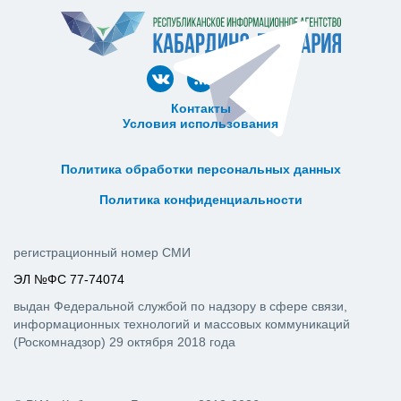
Контакты
Условия использования
ᅠ ᅠ ᅠ ᅠ ᅠ
ᅠ ᅠ ᅠ ᅠ ᅠ ᅠ ᅠ ᅠ ᅠ ᅠ
Политика обработки персональных данных
ᅠ ᅠ ᅠ ᅠ ᅠ ᅠ ᅠ ᅠ ᅠ ᅠ
Политика конфиденциальности
регистрационный номер СМИ
ЭЛ №ФС 77-74074
выдан Федеральной службой по надзору в сфере связи,
информационных технологий и массовых коммуникаций
(Роскомнадзор) 29 октября 2018 года