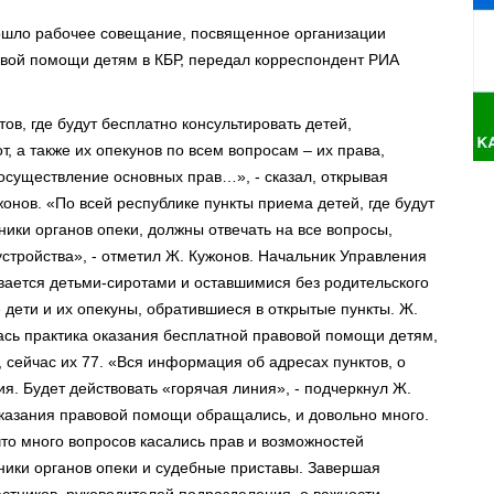
ошло рабочее совещание, посвященное организации
овой помощи детям в КБР, передал корреспондент РИА
ов, где будут бесплатно консультировать детей,
, а также их опекунов по всем вопросам – их права,
существление основных прав…», - сказал, открывая
нов. «По всей республике пункты приема детей, где будут
ники органов опеки, должны отвечать на все вопросы,
стройства», - отметил Ж. Кужонов. Начальник Управления
ивается детьми-сиротами и оставшимися без родительского
дети и их опекуны, обратившиеся в открытые пункты. Ж.
лась практика оказания бесплатной правовой помощи детям,
, сейчас их 77. «Вся информация об адресах пунктов, о
. Будет действовать «горячая линия», - подчеркнул Ж.
 оказания правовой помощи обращались, и довольно много.
то много вопросов касались прав и возможностей
ники органов опеки и судебные приставы. Завершая