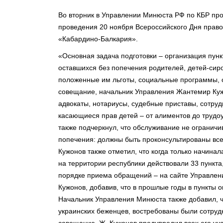
Во вторник в Управлении Минюста РФ по КБР пр
проведения 20 ноября Всероссийского Дня прав
«Кабардино-Балкария».
«Основная задача подготовки – организация пункт
оставшихся без попечения родителей, детей-сирот
положенные им льготы, социальные программы, о
совещание, начальник Управления Жантемир Кужо
адвокаты, нотариусы, судебные приставы, сотруд
касающиеся прав детей – от алиментов до трудоу
также подчеркнул, что обслуживание не огранич
попечения: должны быть проконсультированы все 
Кужонов также отметил, что когда только начина
на территории республики действовали 33 пункта
порядке приема обращений – на сайте Управления
Кужонов, добавив, что в прошлые годы в пункты
Начальник Управления Минюста также добавил, ч
украинских беженцев, востребованы были сотруд