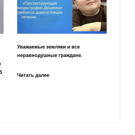
Уважа
Кабар
Читать далее
откли
родит
года 
Нальч
Читат