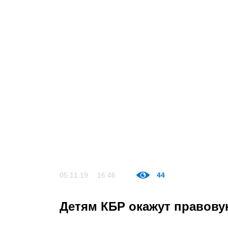
05.11.19
16:46
44
Детям КБР окажут правов