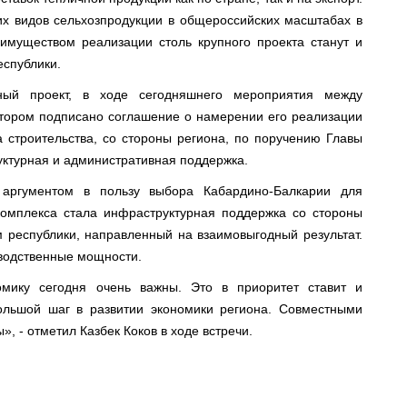
их видов сельхозпродукции в общероссийских масштабах в
имуществом реализации столь крупного проекта станут и
еспублики.
ный проект, в ходе сегодняшнего мероприятия между
стором подписано соглашение о намерении его реализации
а строительства, со стороны региона, по поручению Главы
уктурная и административная поддержка.
 аргументом в пользу выбора Кабардино-Балкарии для
комплекса стала инфраструктурная поддержка со стороны
м республики, направленный на взаимовыгодный результат.
водственные мощности.
омику сегодня очень важны. Это в приоритет ставит и
ольшой шаг в развитии экономики региона. Совместными
, - отметил Казбек Коков в ходе встречи.