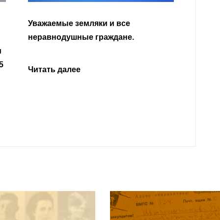
Уважа
Кабар
Читать далее
откли
родит
года 
Нальч
Читат