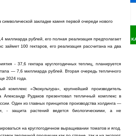
в символической закладке камня первой очереди нового
,4 миллиарда рублей, его полная реализация предполагает
с займет 100 гектаров, его реализация рассчитана на два
ятия - 37,6 гектара круглогодичных теплиц, планируется
этапа — 7,6 миллиарда рублей. Вторая очередь тепличного
це 2024 года.
й комплекс «Экокультура», крупнейший производитель
га Александр Рудаков презентовал тепличный комплекс в
ссии. Один из главных принципов производства холдинга —
ции, - защита растений ведется биологическими, а не
ироваться на круглогодичном выращивании томатов и ягод.
вок тепличной продукции как по стране, так и на экспорт.