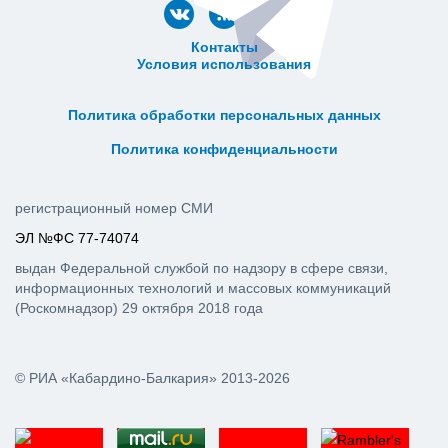
Контакты
Условия использования
ᅠ ᅠ ᅠ ᅠ ᅠ
ᅠ ᅠ ᅠ ᅠ ᅠ ᅠ ᅠ ᅠ ᅠ ᅠ
Политика обработки персональных данных
ᅠ ᅠ ᅠ ᅠ ᅠ ᅠ ᅠ ᅠ ᅠ ᅠ
Политика конфиденциальности
регистрационный номер СМИ
ЭЛ №ФС 77-74074
выдан Федеральной службой по надзору в сфере связи,
информационных технологий и массовых коммуникаций
(Роскомнадзор) 29 октября 2018 года
© РИА «Кабардино-Балкария» 2013-2026