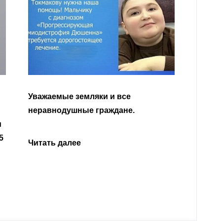
Ува
Каб
Читать далее
отк
род
год
Нал
Чит