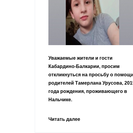
и гости
Уважаемые земляки и все
и, просим
неравнодушные граждане.
росьбу о помощи
на Урусова, 2015
Читать далее
оживающего в