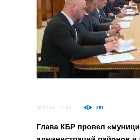
04.06.25
13:08
281
Глава КБР провел «муници
администраций районов и 