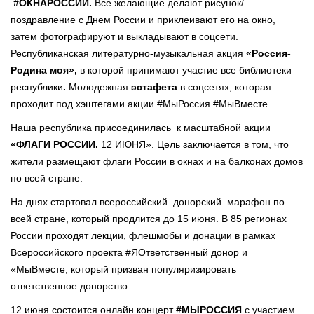
#ОКНАРОССИИ.
Все желающие делают рисунок/
поздравление с Днем России и приклеивают его на окно,
затем фотографируют и выкладывают в соцсети.
Республиканская литературно-музыкальная акция
«Россия-
Родина моя»,
в которой принимают участие все библиотеки
республики
.
Молодежная
эстафета
в соцсетях, которая
проходит под хэштегами акции #МыРоссия #МыВместе
Наша республика присоединилась к масштабной акции
«ФЛАГИ РОССИИ.
12 ИЮНЯ». Цель заключается в том, что
жители размещают флаги России в окнах и на балконах домов
по всей стране.
На днях стартовал всероссийский донорский марафон по
всей стране, который продлится до 15 июня. В 85 регионах
России проходят лекции, флешмобы и донации в рамках
Всероссийского проекта #ЯОтветственный донор и
«МыВместе, который призван популяризировать
ответственное донорство.
12 июня состоится онлайн концерт
#МЫРОССИЯ
с участием