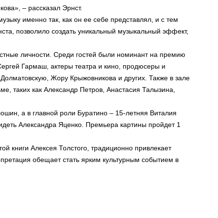
ова», – рассказал Эрнст.
музыку именно так, как он ее себе представлял, и с тем
нста, позволило создать уникальный музыкальный эффект,
естные личности. Среди гостей были номинант на премию
ергей Гармаш, актеры театра и кино, продюсеры и
Долматовскую, Жору Крыжовникова и других. Также в зале
ме, таких как Александр Петров, Анастасия Талызина,
шин, а в главной роли Буратино – 15-летняя Виталия
видеть Александра Яценко. Премьера картины пройдет 1
той книги Алексея Толстого, традиционно привлекает
ерпретация обещает стать ярким культурным событием в