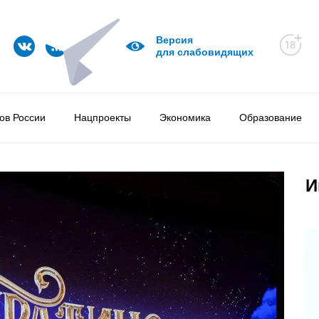
Версия
для слабовидящих
ов России
Нацпроекты
Экономика
Образование
И