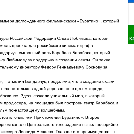
премьера долгожданного фильма-сказки «Буратино», который
ьтуры Российской Федерации Ольга Любимова, которая
мость проекта для российского кинематографа.
дарчук, сыгравший роль Карабаса-Барабаса, который
ьгу Любимову за поддержку в создании ленты. Он также
ительному директору Федору Геннадьевичу Соснову за
, – отметил Бондарчук, продолжив, что в создании сказки
 шла не только в одной деревне, но в целом городе,
оскино». Здесь создали уникальный мир, в который
ам продюсера, на площадке был построен театр Карабаса и
ильм по-настоящему волшебным.
лотой ключик, или Приключения Буратино». Второе
 Первом канале Центрального телевидения вышел посерийно
иссера Леонида Нечаева. Главное его преимущество – в