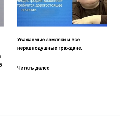
Уважа
Кабар
Читать далее
откли
родит
года 
Нальч
Читат