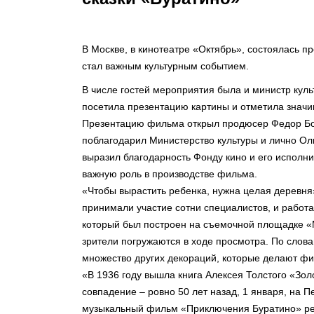
В Москве, в кинотеатре «Октябрь», состоялась 
стал важным культурным событием.
В числе гостей мероприятия была и министр кул
посетила презентацию картины и отметила значи
Презентацию фильма открыл продюсер Федор Бон
поблагодарил Министерство культуры и лично Ол
выразил благодарность Фонду кино и его исполн
важную роль в производстве фильма.
«Чтобы вырастить ребенка, нужна целая деревня»
принимали участие сотни специалистов, и работа
который был построен на съемочной площадке «М
зрители погружаются в ходе просмотра. По слов
множество других декораций, которые делают ф
«В 1936 году вышла книга Алексея Толстого «Зо
совпадение – ровно 50 лет назад, 1 января, на
музыкальный фильм «Приключения Буратино» реж