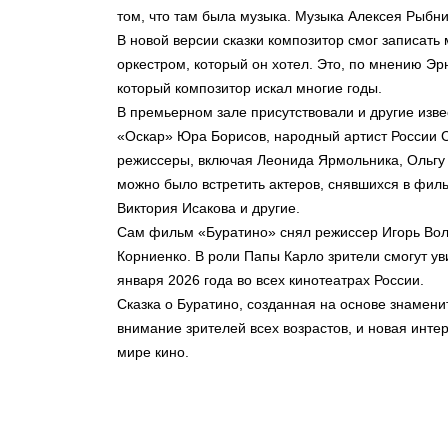
том, что там была музыка. Музыка Алексея Рыбник
В новой версии сказки композитор смог записать 
оркестром, который он хотел. Это, по мнению Эр
который композитор искал многие годы.
В премьерном зале присутствовали и другие изв
«Оскар» Юра Борисов, народный артист России С
режиссеры, включая Леонида Ярмольника, Ольгу 
можно было встретить актеров, снявшихся в филь
Виктория Исакова и другие.
Сам фильм «Буратино» снял режиссер Игорь Воло
Корниенко. В роли Папы Карло зрители смогут у
января 2026 года во всех кинотеатрах России.
Сказка о Буратино, созданная на основе знамени
внимание зрителей всех возрастов, и новая инт
мире кино.