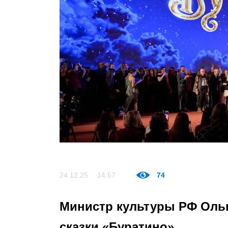
24.12.25
14:57
74
Министр культуры РФ Оль
сказки «Буратино»