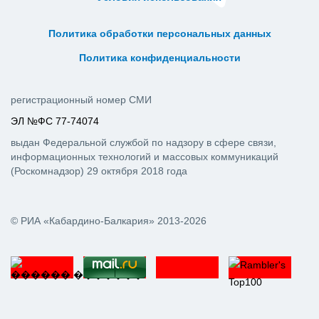
ᅠ ᅠ ᅠ ᅠ ᅠ
ᅠ ᅠ ᅠ ᅠ ᅠ ᅠ ᅠ ᅠ ᅠ ᅠ
Политика обработки персональных данных
ᅠ ᅠ ᅠ ᅠ ᅠ ᅠ ᅠ ᅠ ᅠ ᅠ
Политика конфиденциальности
регистрационный номер СМИ
ЭЛ №ФС 77-74074
выдан Федеральной службой по надзору в сфере связи,
информационных технологий и массовых коммуникаций
(Роскомнадзор) 29 октября 2018 года
© РИА «Кабардино-Балкария» 2013-2026