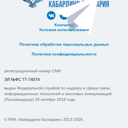
Контакты
Условия использования
ᅠ ᅠ ᅠ ᅠ ᅠ
ᅠ ᅠ ᅠ ᅠ ᅠ ᅠ ᅠ ᅠ ᅠ ᅠ
Политика обработки персональных данных
ᅠ ᅠ ᅠ ᅠ ᅠ ᅠ ᅠ ᅠ ᅠ ᅠ
Политика конфиденциальности
регистрационный номер СМИ
ЭЛ №ФС 77-74074
выдан Федеральной службой по надзору в сфере связи,
информационных технологий и массовых коммуникаций
(Роскомнадзор) 29 октября 2018 года
© РИА «Кабардино-Балкария» 2013-2026