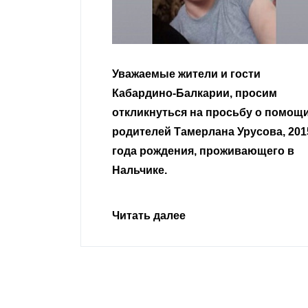
гости
Уважаемые земляки и все
 просим
неравнодушные граждане.
сьбу о помощи
Урусова, 2015
Читать далее
ивающего в