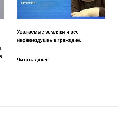
Уважа
Кабар
Читать далее
откли
родит
года 
Нальч
Читат