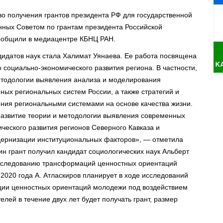
во получения грантов президента РФ для государственной
нных Советом по грантам президента Российской
ообщили в медиацентре КБНЦ РАН.
идатов наук стала Халимат Уянаева. Ее работа посвящена
социально-экономического развития региона. В частности,
етодологии выявления анализа и моделирования
ных региональных систем России, а также стратегий и
ния региональными системами на основе качества жизни.
развитие теории и методологии выявления современных
ческого развития регионов Северного Кавказа и
дернизации институциональных факторов», — отметила
ин грант получил кандидат социологических наук Альберт
исследованию трансформаций ценностных ориентаций
2020 года А. Атласкиров планирует в ходе исследований
ции ценностных ориентаций молодежи под воздействием
лей в течение двух лет будет получать грант, размер