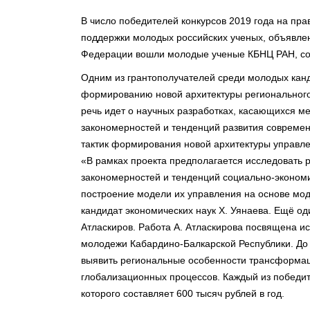
В число победителей конкурсов 2019 года на пра
поддержки молодых российских ученых, объявле
Федерации вошли молодые ученые КБНЦ РАН, с
Одним из грантополучателей среди молодых канд
формированию новой архитектуры регионального 
речь идет о научных разработках, касающихся м
закономерностей и тенденций развития современ
тактик формирования новой архитектуры управле
«В рамках проекта предполагается исследовать 
закономерностей и тенденций социально-экономи
построение модели их управления на основе мо
кандидат экономических наук Х. Уянаева. Ещё од
Атласкиров. Работа А. Атласкирова посвящена 
молодежи Кабардино-Балкарской Республики. До 
выявить региональные особенности трансформа
глобализационных процессов. Каждый из победите
которого составляет 600 тысяч рублей в год.