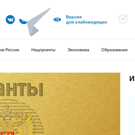
Версия
для слабовидящих
ов России
Нацпроекты
Экономика
Образование
И