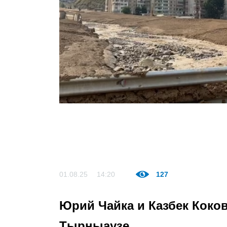
01.08.25
14:20
127
Юрий Чайка и Казбек Коко
Тырныаузе