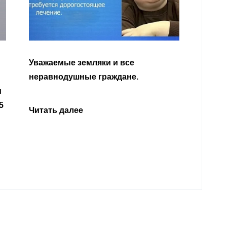
Уважа
Кабар
Читать далее
откли
родит
года 
Нальч
Читат