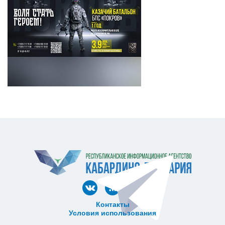
Контакты
Условия использования
ᅠ ᅠ ᅠ ᅠ ᅠ