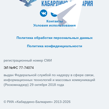
Контакты
Условия использования
ᅠ ᅠ ᅠ ᅠ ᅠ
ᅠ ᅠ ᅠ ᅠ ᅠ ᅠ ᅠ ᅠ ᅠ ᅠ
Политика обработки персональных данных
ᅠ ᅠ ᅠ ᅠ ᅠ ᅠ ᅠ ᅠ ᅠ ᅠ
Политика конфиденциальности
регистрационный номер СМИ
ЭЛ №ФС 77-74074
выдан Федеральной службой по надзору в сфере связи,
информационных технологий и массовых коммуникаций
(Роскомнадзор) 29 октября 2018 года
© РИА «Кабардино-Балкария» 2013-2026