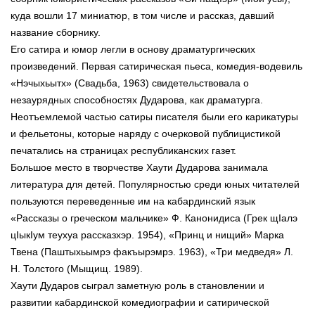
куда вошли 17 миниатюр, в том числе и рассказ, давший
название сборнику.
Его сатира и юмор легли в основу драматургических
произведений. Первая сатирическая пьеса, комедия-водевиль
«Нэчыхьытх» (Свадьба, 1963) свидетельствовала о
незаурядных способностях Дударова, как драматурга.
Неотъемлемой частью сатиры писателя были его карикатуры
и фельетоны, которые наряду с очерковой публицистикой
печатались на страницах республиканских газет.
Большое место в творчестве Хаути Дударова занимала
литература для детей. Популярностью среди юных читателей
пользуются переведенные им на кабардинский язык
«Рассказы о греческом мальчике» Ф. Канонидиса (Грек щIалэ
цIыкIум теухуа рассказхэр. 1954), «Принц и нищий» Марка
Твена (Паштыхьымрэ факъырэмрэ. 1963), «Три медведя» Л.
Н. Толстого (Мыщищ. 1989).
Хаути Дударов сыграл заметную роль в становлении и
развитии кабардинской комедиографии и сатирической