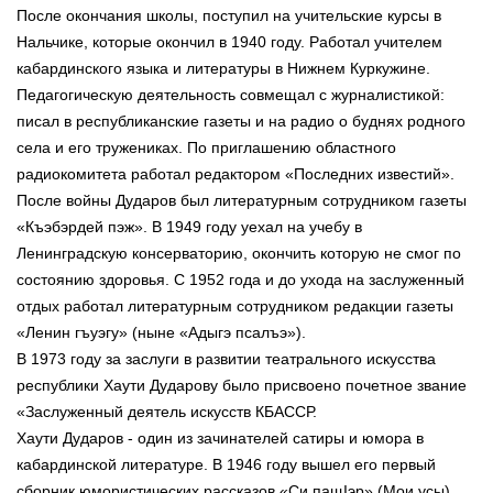
После окончания школы, поступил на учительские курсы в
Нальчике, которые окончил в 1940 году. Работал учителем
кабардинского языка и литературы в Нижнем Куркужине.
Педагогическую деятельность совмещал с журналистикой:
писал в республиканские газеты и на радио о буднях родного
села и его тружениках. По приглашению областного
радиокомитета работал редактором «Последних известий».
После войны Дударов был литературным сотрудником газеты
«Къэбэрдей пэж». В 1949 году уехал на учебу в
Ленинградскую консерваторию, окончить которую не смог по
состоянию здоровья. С 1952 года и до ухода на заслуженный
отдых работал литературным сотрудником редакции газеты
«Ленин гъуэгу» (ныне «Адыгэ псалъэ»).
В 1973 году за заслуги в развитии театрального искусства
республики Хаути Дударову было присвоено почетное звание
«Заслуженный деятель искусств КБАССР.
Хаути Дударов - один из зачинателей сатиры и юмора в
кабардинской литературе. В 1946 году вышел его первый
сборник юмористических рассказов «Си пащIэр» (Мои усы),