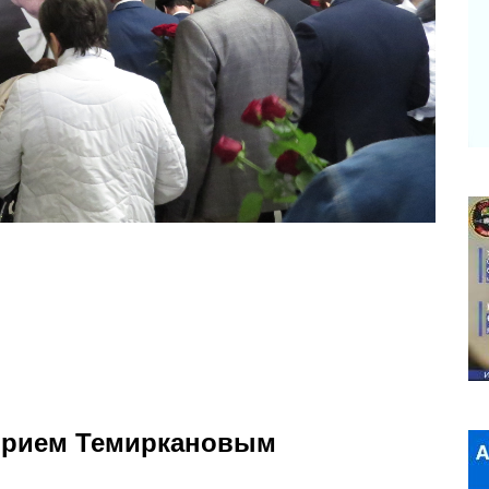
Юрием Темиркановым