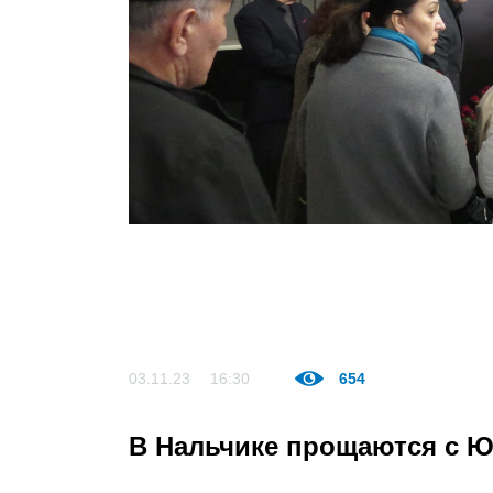
03.11.23
16:30
654
В Нальчике прощаются с 