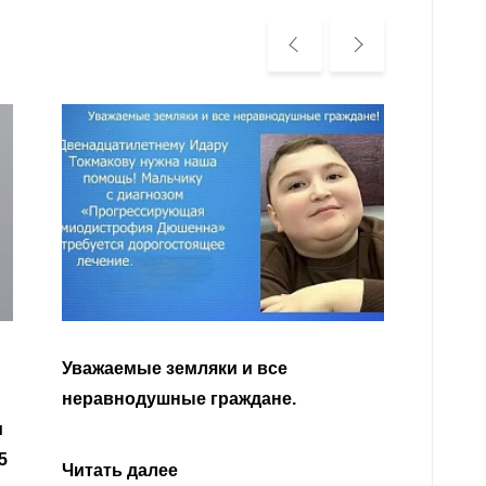
Уважа
Кабар
Читать далее
откли
родит