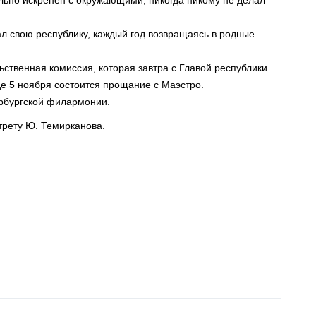
ельно искренен с окружающими, никогда никому не делал
ал свою республику, каждый год возвращаясь в родные
ьственная комиссия, которая завтра с Главой республики
де 5 ноября состоится прощание с Маэстро.
ербургской филармонии.
трету Ю. Темирканова.