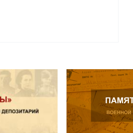
года 
Нальч
Читат