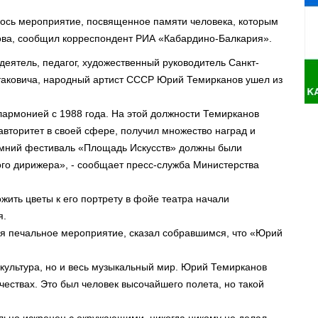
лось мероприятие, посвященное памяти человека, которым
ова, сообщил корреспондент РИА «Кабардино-Балкария».
еятель, педагог, художественный руководитель Санкт-
аковича, народный артист СССР Юрий Темирканов ушел из
армонией с 1988 года. На этой должности Темирканов
авторитет в своей сфере, получил множество наград и
имний фестиваль «Площадь Искусств» должны были
го дирижера», - сообщает пресс-служба Министерства
ить цветы к его портрету в фойе театра начали
я.
ая печальное мероприятие, сказал собравшимся, что «Юрий
 культура, но и весь музыкальный мир. Юрий Темирканов
ачествах. Это был человек высочайшего полета, но такой