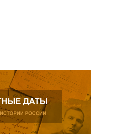
рождения, проживающего в
ике.
ь далее