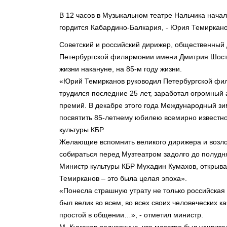
В 12 часов в Музыкальном театре Нальчика нача
гордится Кабардино-Балкария, - Юрия Темиркан
Советский и российский дирижер, общественный д
Петербургской филармонии имени Дмитрия Шост
жизни накануне, на 85-м году жизни.
«Юрий Темирканов руководил Петербургской фил
трудился последние 25 лет, заработал огромный 
премий. В декабре этого года Международный з
посвятить 85-летнему юбилею всемирно известно
культуры КБР.
Желающие вспомнить великого дирижера и возлож
собираться перед Музтеатром задолго до полудн
Министр культуры КБР Мухадин Кумахов, открыв
Темирканов – это была целая эпоха».
«Понесла страшную утрату не только российская
был велик во всем, во всех своих человеческих к
простой в общении…», - отметил министр.