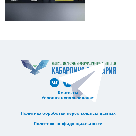
Контакты
Условия использования
ᅠ ᅠ ᅠ ᅠ ᅠ
ᅠ ᅠ ᅠ ᅠ ᅠ ᅠ ᅠ ᅠ ᅠ ᅠ
Политика обработки персональных данных
ᅠ ᅠ ᅠ ᅠ ᅠ ᅠ ᅠ ᅠ ᅠ ᅠ
Политика конфиденциальности