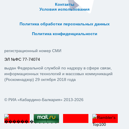
Контакты
Условия использования
ᅠ ᅠ ᅠ ᅠ ᅠ
ᅠ ᅠ ᅠ ᅠ ᅠ ᅠ ᅠ ᅠ ᅠ ᅠ
Политика обработки персональных данных
ᅠ ᅠ ᅠ ᅠ ᅠ ᅠ ᅠ ᅠ ᅠ ᅠ
Политика конфиденциальности
регистрационный номер СМИ
ЭЛ №ФС 77-74074
выдан Федеральной службой по надзору в сфере связи,
информационных технологий и массовых коммуникаций
(Роскомнадзор) 29 октября 2018 года
© РИА «Кабардино-Балкария» 2013-2026