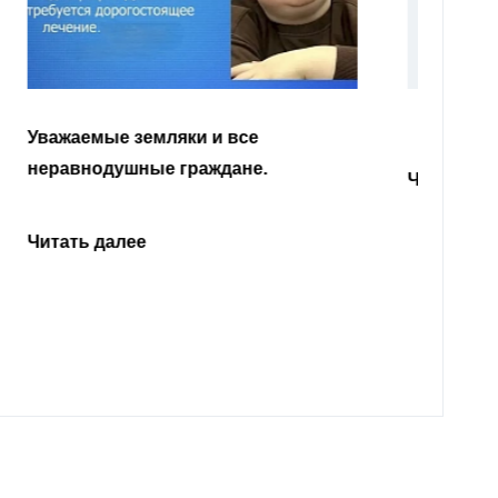
Уважа
Кабар
Читать далее
откли
родит
года 
Нальч
Читат