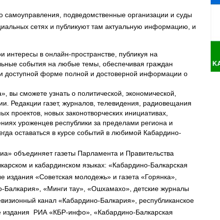
ого самоуправления, подведомственные организации и суды
циальных сетях и публикуют там актуальную информацию, и
и интересы в онлайн-пространстве, публикуя на
льные события на любые темы, обеспечивая граждан
 и доступной форме полной и достоверной информации о
 вы сможете узнать о политической, экономической,
ии. Редакции газет, журналов, телевидения, радиовещания
ых проектов, новых законотворческих инициативах,
ениях уроженцев республики за пределами региона и
сегда оставаться в курсе событий в любимой Кабардино-
иа» объединяет газеты Парламента и Правительства
карском и кабардинском языках: «Кабардино-Балкарская
е издания «Советская молодежь» и газета «Горянка»,
-Балкария», «Минги тау», «Ошхамахо», детские журналы
визионный канал «Кабардино-Балкария», республиканское
ые издания РИА «КБР-инфо», «Кабардино-Балкарская