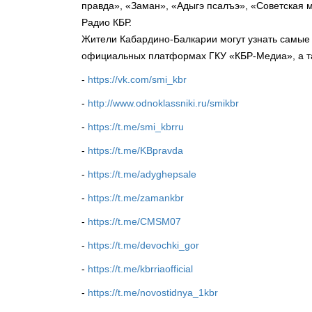
правда», «Заман», «Адыгэ псалъэ», «Советская 
Радио КБР.
Жители Кабардино-Балкарии могут узнать самые
официальных платформах ГКУ «КБР-Медиа», а та
-
https://vk.com/smi_kbr
-
http://www.odnoklassniki.ru/smikbr
-
https://t.me/smi_kbrru
-
https://t.me/KBpravda
-
https://t.me/adyghepsale
-
https://t.me/zamankbr
-
https://t.me/CMSM07
-
https://t.me/devochki_gor
-
https://t.me/kbrriaofficial
-
https://t.me/novostidnya_1kbr