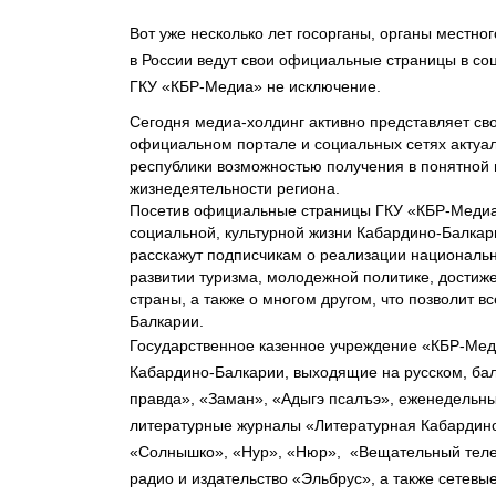
Вот уже несколько лет госорганы, органы местн
в России ведут свои официальные страницы в со
ГКУ «КБР-Медиа» не исключение.
Сегодня медиа-холдинг активно представляет сво
официальном портале и социальных сетях актуа
республики возможностью получения в понятной
жизнедеятельности региона.
Посетив официальные страницы ГКУ «КБР-Медиа»,
социальной, культурной жизни Кабардино-Балкар
расскажут подписчикам о реализации национальн
развитии туризма, молодежной политике, достиж
страны, а также о многом другом, что позволит в
Балкарии.
Государственное казенное учреждение «КБР-Мед
Кабардино-Балкарии, выходящие на русском, бал
правда», «Заман», «Адыгэ псалъэ», еженедельны
литературные журналы «Литературная Кабардино
«Солнышко», «Нур», «Нюр», «Вещательный теле
радио и издательство «Эльбрус», а также сетев