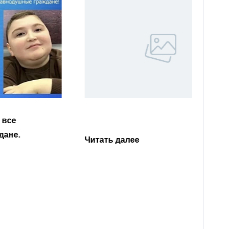
Уважа
Кабар
Читать далее
откли
родит
года 
Нальч
Читат