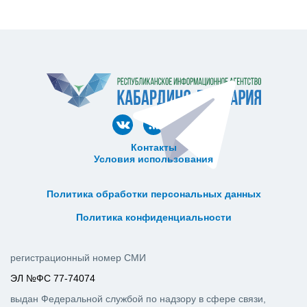
Контакты
Условия использования
ᅠ ᅠ ᅠ ᅠ ᅠ
ᅠ ᅠ ᅠ ᅠ ᅠ ᅠ ᅠ ᅠ ᅠ ᅠ
Политика обработки персональных данных
ᅠ ᅠ ᅠ ᅠ ᅠ ᅠ ᅠ ᅠ ᅠ ᅠ
Политика конфиденциальности
регистрационный номер СМИ
ЭЛ №ФС 77-74074
выдан Федеральной службой по надзору в сфере связи,