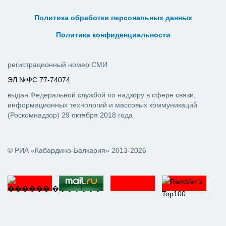
ᅠ ᅠ ᅠ ᅠ ᅠ
ᅠ ᅠ ᅠ ᅠ ᅠ ᅠ ᅠ ᅠ ᅠ ᅠ
Политика обработки персональных данных
ᅠ ᅠ ᅠ ᅠ ᅠ ᅠ ᅠ ᅠ ᅠ ᅠ
Политика конфиденциальности
регистрационный номер СМИ
ЭЛ №ФС 77-74074
выдан Федеральной службой по надзору в сфере связи,
информационных технологий и массовых коммуникаций
(Роскомнадзор) 29 октября 2018 года
© РИА «Кабардино-Балкария» 2013-2026