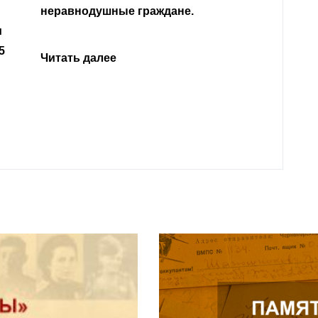
Кабар
Читать далее
откли
родит
года 
Нальч
Читат