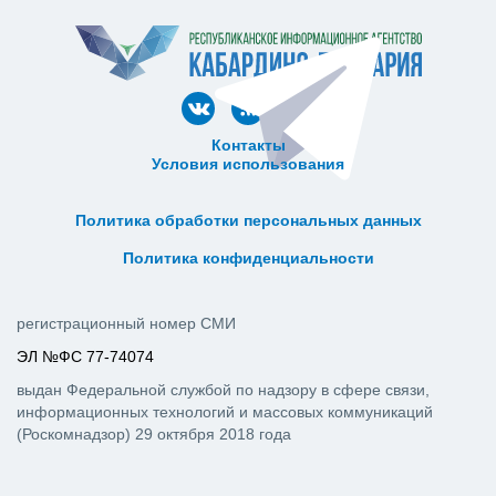
Контакты
Условия использования
ᅠ ᅠ ᅠ ᅠ ᅠ
ᅠ ᅠ ᅠ ᅠ ᅠ ᅠ ᅠ ᅠ ᅠ ᅠ
Политика обработки персональных данных
ᅠ ᅠ ᅠ ᅠ ᅠ ᅠ ᅠ ᅠ ᅠ ᅠ
Политика конфиденциальности
регистрационный номер СМИ
ЭЛ №ФС 77-74074
выдан Федеральной службой по надзору в сфере связи,
информационных технологий и массовых коммуникаций
(Роскомнадзор) 29 октября 2018 года