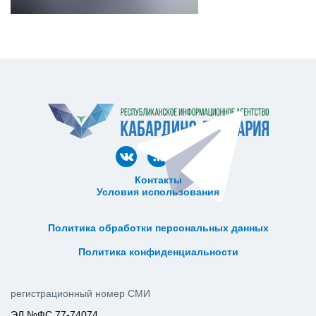
Контакты
Условия использования
ᅠ ᅠ ᅠ ᅠ ᅠ
ᅠ ᅠ ᅠ ᅠ ᅠ ᅠ ᅠ ᅠ ᅠ ᅠ
Политика обработки персональных данных
ᅠ ᅠ ᅠ ᅠ ᅠ ᅠ ᅠ ᅠ ᅠ ᅠ
Политика конфиденциальности
регистрационный номер СМИ
ЭЛ №ФС 77-74074