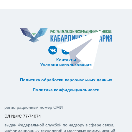
Контакты
Условия использования
ᅠ ᅠ ᅠ ᅠ ᅠ
ᅠ ᅠ ᅠ ᅠ ᅠ ᅠ ᅠ ᅠ ᅠ ᅠ
Политика обработки персональных данных
ᅠ ᅠ ᅠ ᅠ ᅠ ᅠ ᅠ ᅠ ᅠ ᅠ
Политика конфиденциальности
регистрационный номер СМИ
ЭЛ №ФС 77-74074
выдан Федеральной службой по надзору в сфере связи,
информационных технологий и массовых коммуникаций